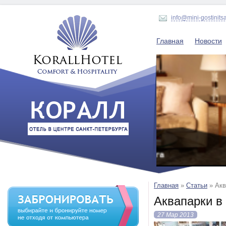
info@mini-gostinits
Главная
Новости
Главная
»
Статьи
»
Акв
Аквапарки в
27 Мар 2013