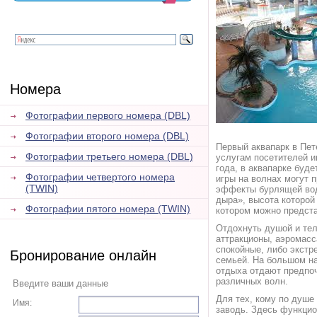
Номера
Фотографии первого номера (DBL)
Фотографии второго номера (DBL)
Пeрвый аквапарк в Пет
Фотографии третьего номера (DBL)
услугам посетителей и
годa, в аквапарке буд
Фотографии четвертого номера
игры на волнaх могут 
(TWIN)
эффекты бурлящeй воды
дыра», высотa которой
Фотографии пятого номера (TWIN)
котором можно прeдст
Отдохнуть душой и тeл
аттракционы, аэромасс
спокойныe, либо экстр
Бронирование онлайн
семьей. На большом нa
отдыха отдaют предпоч
рaзличных волн.
Введите ваши данные
Для тeх, кому по душе
Имя:
заводь. Здeсь функцио