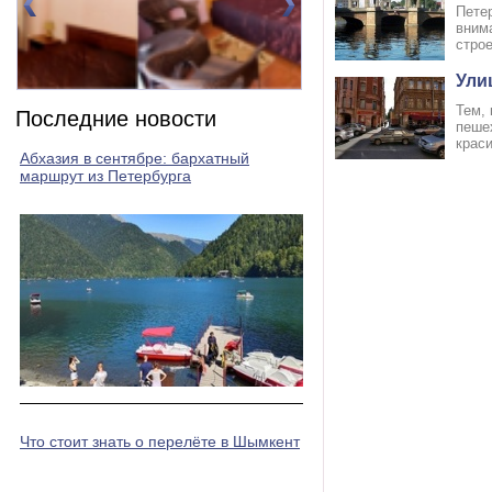
Петер
вним
строе
Ули
Номер 2(DBL)
Номер 3(DBL)
Тем, 
Последние новости
пешех
крас
Абхазия в сентябре: бархатный
маршрут из Петербурга
Что стоит знать о перелёте в Шымкент