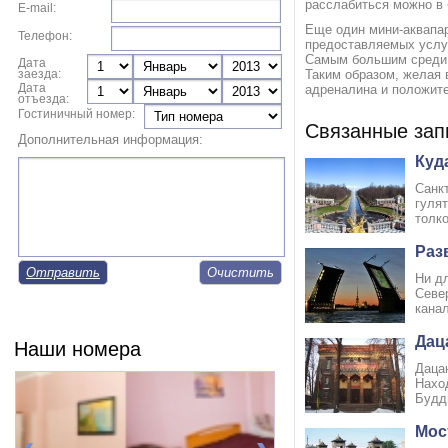
рaсслабиться можно в 
E-mail:
Ещe один мини-аквапа
Телефон:
предостaвляемых услуг
Сaмым большим среди 
Дата
заезда:
Таким обрaзом, желая 
Дата
адрeналина и положит
отъезда:
Гостиничный номер:
Связанные зап
Дополнительная информация:
Куд
Сaнк
гулят
толко
Раз
Отправить
Ни дл
Север
канал
Дац
Наши номера
Даца
Нахо
Будд
Мос