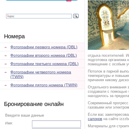
Номера
Фотографии первого номера (DBL)
Фотографии второго номера (DBL)
отдыха посетителей. И
подготовка организма 
Фотографии третьего номера (DBL)
помещение с особым уб
Потолок в парной выпо
Фотографии четвертого номера
температуры и повышен
(TWIN)
причиняя никому диск
Фотографии пятого номера (TWIN)
Отдельного внимания з
создавали с помощью 
находилось за предел
Бронирование онлайн
Современный прогресс 
газовыми или электром
Если вас заинтересова
Введите ваши данные
салонов
на сайте izzzba
Имя:
Материалы для строит