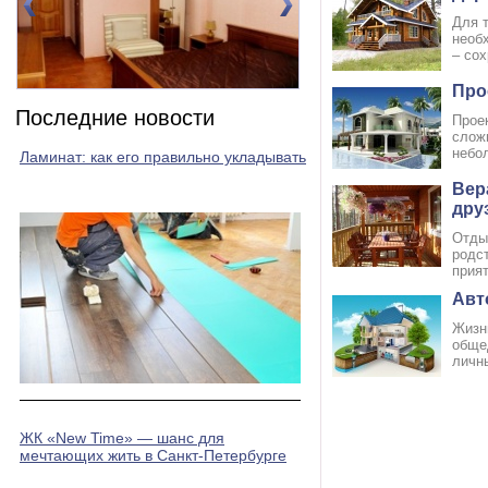
Для 
необ
– сох
Про
 1(DBL)
Номер 2(DBL)
Последние новости
Проек
сложн
небол
Ламинат: как его правильно укладывать
Вер
дру
Отды
родс
прият
Авт
Жизнь
обще
личны
ЖК «New Time» — шанс для
мечтающих жить в Санкт-Петербурге