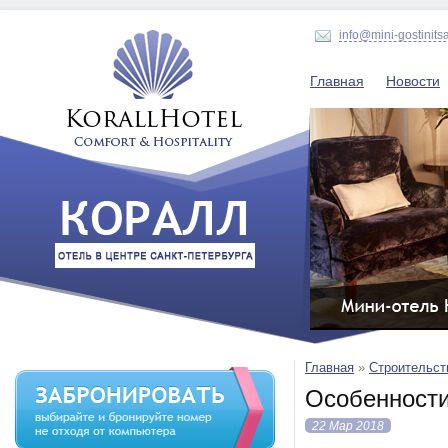
info@mini-gostinits
Главная
Новости
Главная
»
Строительст
Особенности
22 Мар 2018