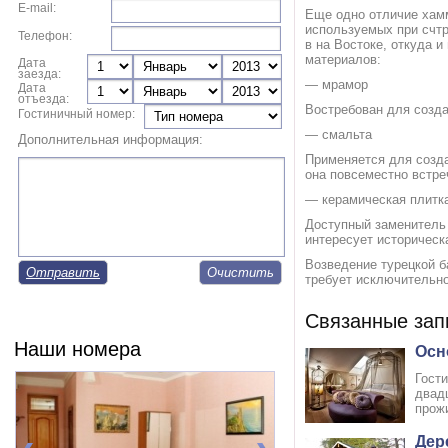
E-mail:
Еще одно отличие хамм
используемых при счтр
Телефон:
в на Востоке, откуда 
материалов:
Дата
заезда:
— мрамор
Дата
отъезда:
Востребован для созда
Гостиничный номер:
— смальта
Дополнительная информация:
Применяется для созда
она повсеместно встре
— керамическая плитк
Доступный заменитель 
интересует историческ
Возведение турецкой б
Отправить
требует исключительн
Связанные зап
Наши номера
Осн
Гост
двадц
прожи
Дер