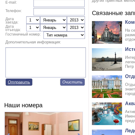
других приятных мелоч
E-mail:
Телефон:
Связанные зап
Дата
Ком
заезда:
Дата
отъезда:
На с
Гостиничный номер:
разм
отдох
Дополнительная информация:
Ист
Интер
леген
Петр 
Отд
Отправить
Отдых
знает
горо
Акв
Наши номера
Акти
Имен
предп
Лед