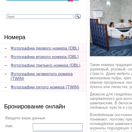
Номера
Фотографии первого номера (DBL)
Фотографии второго номера (DBL)
Такие номера традицио
Фотографии третьего номера (DBL)
(кремовый, розовый, с
Фотографии четвертого номера
страсть. Даже мебель 
велюровые пуфы, крес
(TWIN)
обилие прозрачных пал
Фотографии пятого номера (TWIN)
букеты или лепестки, р
Джакузи для свадебных
напряжённого дня мол
шампанским. В белосне
Бронирование онлайн
любовных чувств и стр
Влюблённым постоянно 
Введите ваши данные
понимают, поэтому пре
охлаждённое шампанско
Имя:
журналы подходящих 