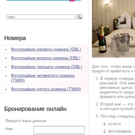
Номера
Фотографии первого номера (DBL)
Фотографии второго номера (DBL)
Фотографии третьего номера (DBL)
Для того, чтобы ваша 
придётся прибегнуть 
Фотографии четвертого номера
В первую очередь,
(TWIN)
рекламой. Она вм
рекламных щитах г
Фотографии пятого номера (TWIN)
выделяться среди 
формата или допо
Второй шаг — это 
Бронирование онлайн
и легкодоступный 
Поэтому следующи
Введите ваши данные
услуги;
Имя:
фотографии;