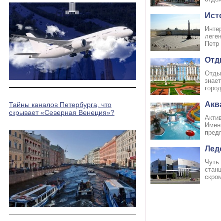
Ист
Интер
леген
Петр 
Отд
Отдых
знает
горо
Акв
Тайны каналов Петербурга, что
скрывает «Северная Венеция»?
Акти
Имен
предп
Лед
Чуть 
стaн
скром