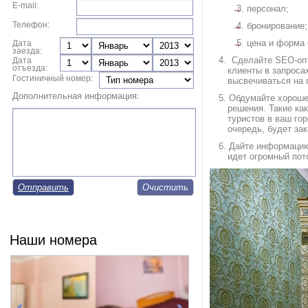
E-mail:
персонал;
Телефон:
бронирование;
цена и форма 
Дата
заезда:
Сделайте SEO-опти
Дата
отъезда:
клиенты в запроса
Гостиничный номер:
высвечиваться на 
Дополнительная информация:
Обдумайте хороше
решения. Такие ка
туристов в ваш го
очередь, будет за
Дайте информацию 
идет огромный пот
Отправить
Наши номера