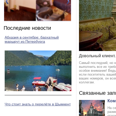
Номер 2(DBL)
Номер 3(DBL)
Последние новости
Абхазия в сентябре: бархатный
маршрут из Петербурга
Довольный клиент.
Самый последний, но н
выполнить все их треб
особое внимание! Ведь
если посетитель вашей
ваших номеров, он все
коллегам.
Связанные зап
Ком
Что стоит знать о перелёте в Шымкент
На с
разм
отдох