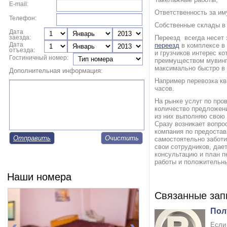
E-mail:
Ответственность за им
Телефон:
Собственные склады в 
Дата
заезда:
Переезд всегда несет 
Дата
переезд
в комплексе в
отъезда:
и грузчиков интерес к
Гостиничный номер:
преимуществом мувинго
максимально быстро в 
Дополнительная информация:
Например перевозка кв
часов.
На рынке услуг по про
количество предложени
из них выполняю свою 
Сразу возникает вопр
компания по предостав
Отправить
самостоятельно заботи
свои сотрудников, дае
консультацию и план п
работы и положительн
Наши номера
Связанные зап
Пол
Если