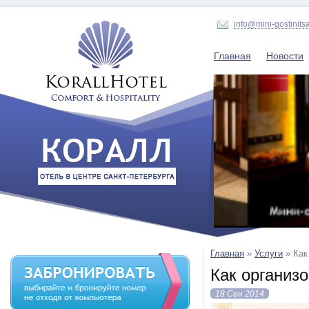
info@mini-gostinits
Главная
Новости
Главная
»
Услуги
»
Как
Как организ
18 Сен 2014