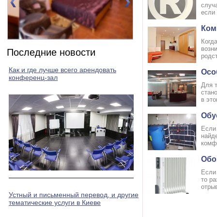
случ
если 
Ком
Когда
Номер 2(DBL)
Номер 3(DBL)
возни
Последние новости
родс
Как и где лучше всего арендовать
Осо
конференц-зал
Для 
стан
в это
Обу
Если 
найд
комфо
Обо
Если
то р
отрыв
Устный и письменный перевод, и другие
тематические услуги в Киеве