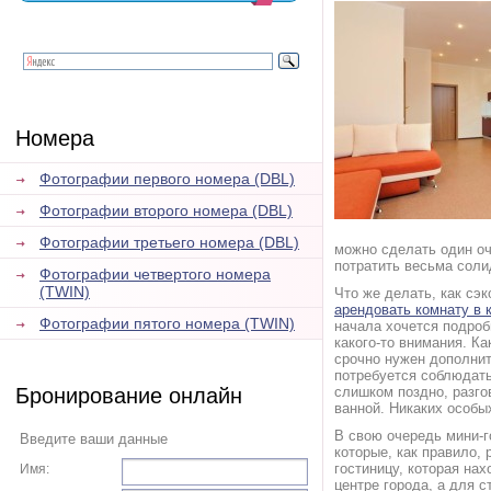
Номера
Фотографии первого номера (DBL)
Фотографии второго номера (DBL)
Фотографии третьего номера (DBL)
можно сделать один оч
потратить весьма соли
Фотографии четвертого номера
(TWIN)
Что же делать, как сэ
арендовать комнату в 
Фотографии пятого номера (TWIN)
начала хочется подроб
какого-то внимания. К
срочно нужен дополнит
потребуется соблюдать
Бронирование онлайн
слишком поздно, разгов
ванной. Никаких особых
В свою очередь мини-
Введите ваши данные
которые, как правило,
гостиницу, которая на
Имя:
центре города, а для 