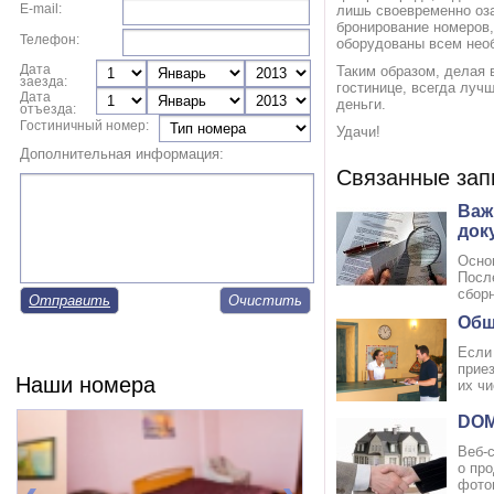
E-mail:
лишь своевременно оза
бронирование номеров,
Телефон:
оборудованы всем необ
Дата
Таким образом, делая 
заезда:
гостинице, всегда луч
Дата
деньги.
отъезда:
Гостиничный номер:
Удачи!
Дополнительная информация:
Связанные зап
Важ
док
Осно
Посл
сборн
Отправить
Общ
Если
прие
Наши номера
их ч
DOM
Веб-
о пр
фото