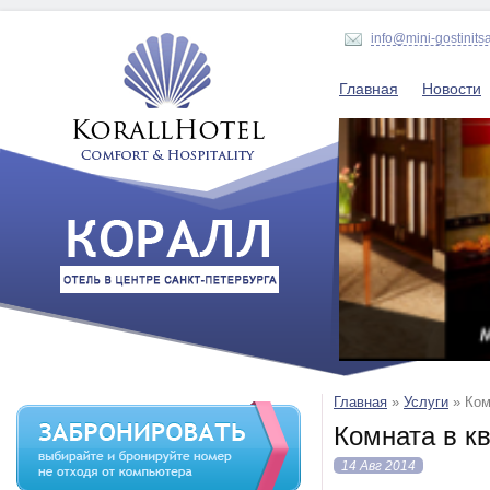
info@mini-gostinits
Главная
Новости
Главная
»
Услуги
»
Ком
Комната в к
14 Авг 2014