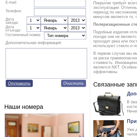
E-mail:
Покрытие требует всег
эксплуатации. Отличны
Телефон:
переход по несложном
минусом является то, 
Дата
заезда:
Поляризационные ст
Дата
отъезда:
Подобные изделия отли
Гостиничный номер:
походе они не являютс
проходит река или пос
Дополнительная информация:
используют стекло и п
В первом случае мы им
за риска травмоопасно
стоимость. Инновацио
является NXT. Особенн
эффективны.
Отправить
Связанные зап
Доп
В би
Наши номера
кост
Нечег
При
Уже 
челов