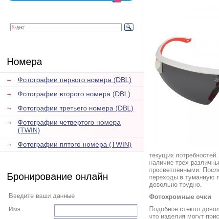
Номера
Фотографии первого номера (DBL)
Фотографии второго номера (DBL)
Фотографии третьего номера (DBL)
Фотографии четвертого номера
(TWIN)
Фотографии пятого номера (TWIN)
текущих потребностей
наличие трех различны
просветленными. Посл
Бронирование онлайн
переходы в туманную п
довольно трудно.
Введите ваши данные
Фотохромные очки
Подобное стекло довол
Имя:
что изделия могут при