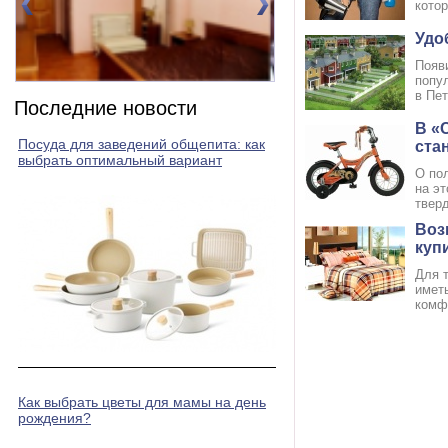
котор
Удо
Появ
попул
Номер 2(DBL)
Номер 3(DBL)
в Пет
Последние новости
В «
Посуда для заведений общепита: как
ста
выбрать оптимальный вариант
О пол
на э
тверд
Воз
куп
Для 
имет
комфо
Как выбрать цветы для мамы на день
рождения?