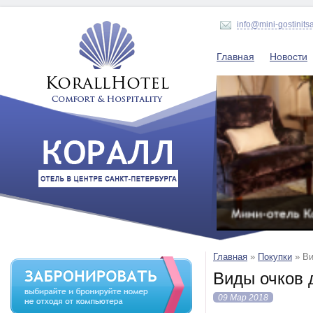
info@mini-gostinits
Главная
Новости
Главная
»
Покупки
»
Ви
Виды очков 
09 Мар 2018