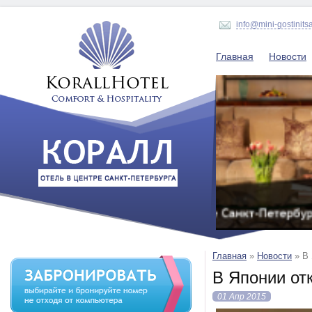
info@mini-gostinits
Главная
Новости
Главная
»
Новости
»
В 
В Японии от
01 Апр 2015