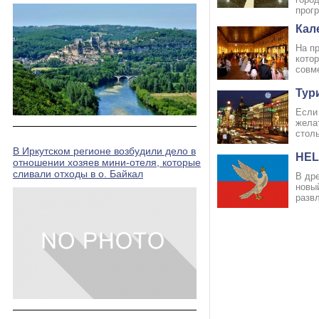
прог
Кал
На п
кото
совме
Тур
Если
желат
столь
В Иркутском регионе возбудили дело в
HEL
отношении хозяев мини-отеля, которые
сливали отходы в о. Байкал
В др
новы
разв