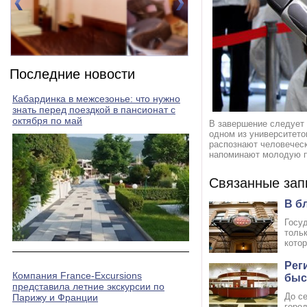
Номер 2(DBL)
Номер 3(DBL)
Последние новости
Кабардинка в межсезонье: что нужно
знать перед поездкой в пансионат с
октября по май
В завершение следует 
одном из университето
распознают человеческ
напоминают молодую п
Связанные зап
В б
Госу
тольк
котор
Рег
Компания France-Excursions
быс
представила летние экскурсии по
До се
Парижу и Франции
горо