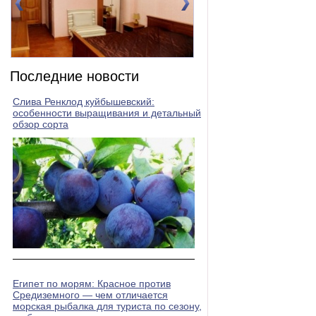
омер 1(DBL)
Номер 2(DBL)
Последние новости
Слива Ренклод куйбышевский:
особенности выращивания и детальный
обзор сорта
Египет по морям: Красное против
Средиземного — чем отличается
морская рыбалка для туриста по сезону,