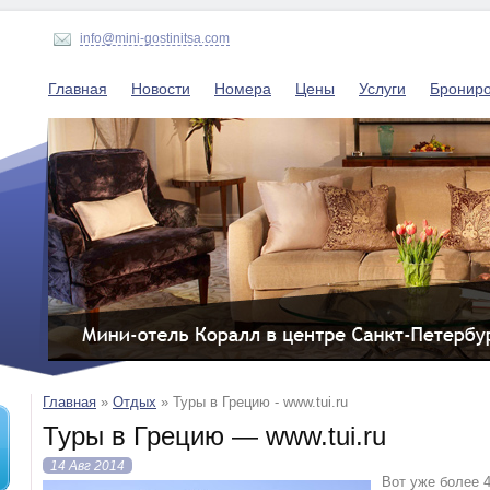
info@mini-gostinitsa.com
Главная
Новости
Номера
Цены
Услуги
Бронир
Главная
»
Отдых
»
Туры в Грецию - www.tui.ru
Туры в Грецию — www.tui.ru
14 Авг 2014
Вот уже более 4