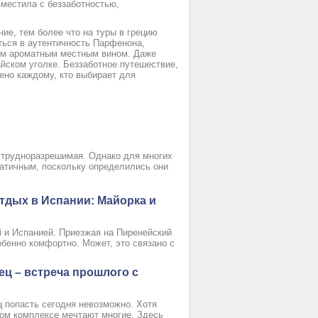
вместила с беззаботностью,
ие, тем более что на туры в грецию
ться в аутентичность Парфенона,
ым ароматным местным вином. Даже
йском уголке. Беззаботное путешествие,
ено каждому, кто выбирает для
и
 трудноразрешимая. Однако для многих
атичным, поскольку определились они
тдых в Испании: Майорка и
 и Испанией. Приезжая на Пиренейский
обенно комфортно. Может, это связано с
ец – встреча прошлого с
ц попасть сегодня невозможно. Хотя
ом комплексе мечтают многие. Здесь