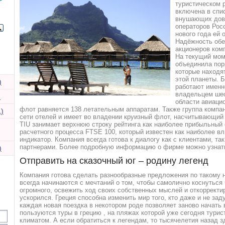
туристическом 
включена в спи
внушающих дове
операторов Рос
нового года ей 
Надёжность обе
акционеров ком
На текущий моме
объединила пор
которые находят
этой планеты. Б
)
работают именно
владельцем шес
)
области авиаци
флот равняется 138 летательным аппаратам. Также группа компа
)
сети отелей и имеет во владении круизный флот, насчитывающий
TIU занимает верхнюю строку рейтинга как наиболее прибыльный 
расчетного процесса FTSE 100, который известен как наиболее в
индикатор. Компания всегда готова к диалогу как с клиентами, та
партнерами. Более подробную информацию о фирме можно узнать н
)
Отправить на сказочный юг – родину легенд
Компания готова сделать разнообразные предложения по такому 
всегда начинаются с мечтаний о том, чтобы самолично коснуться 
огромного, освежить ход своих собственных мыслей и откорректи
ускорился. Греция способна изменить мир того, кто даже и не зад
каждая новая поездка в некотором роде позволяет заново начат
пользуются туры в грецию , на пляжах которой уже сегодня тури
климатом. А если обратиться к легендам, то тысячелетия назад з