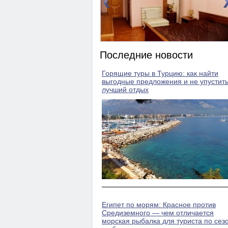
DBL)
Номер 2(DBL)
Последние новости
Горящие туры в Турцию: как найти
выгодные предложения и не упустит
лучший отдых
Египет по морям: Красное против
Средиземного — чем отличается
морская рыбалка для туриста по сезо