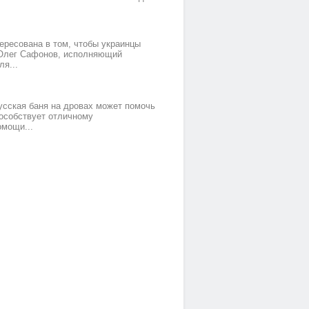
тересована в том, чтобы украинцы
 Олег Сафонов, исполняющий
Номер 5(TWIN)
Номер 1(DBL)
я...
усская баня на дровах может помочь
пособствует отличному
омощи...