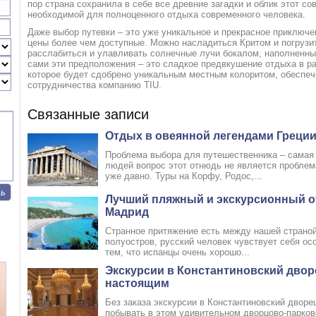
пор страна сохранила в себе все древние загадки и облик этот со
необходимой для полноценного отдыха современного человека.
Даже выбор путевки – это уже уникальное и прекрасное приключен
цены более чем доступные. Можно насладиться Критом и погрузи
расслабиться и улавливать солнечные лучи бокалом, наполненн
сами эти предположения – это сладкое предвкушение отдыха в ра
которое будет сдобрено уникальным местным колоритом, обеспеч
сотрудничества компанию TIU.
Связанные записи
Отдых в овеянной легендами Греци
Проблема выбора для путешественника – самая
людей вопрос этот отнюдь не является проблем
уже давно. Туры на Корфу, Родос,...
Лучший пляжный и экскурсионный о
Мадрид
Странное притяжение есть между нашей страной
полуостров, русский человек чувствует себя ос
тем, что испанцы очень хорошо...
Экскурсии в Константиновский двор
настоящим
Без заказа экскурсии в Константиновский дворе
побывать в этом удивительном дворцово-парков