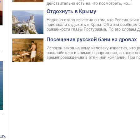
действительно есть на что посмотреть, но...
Отдохнуть в Крыму
Недавно стало известно о том, что Россия заин
приезжали отдыхать в Крым. Об этом сообщил
Номер 3(DBL)
Номер 4(TWIN)
обязанности главы Ростуризма. По его словам дл
Посещение русской бани на дровах
Испокон веков нашему человеку известно, что р
ь
расслабиться и снимает напряжение, а также с
времяпровождению в отличной компании. При п
ну,