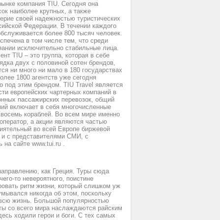
рынке компания TIU. Сегодня она
сок наиболее крупных, а также
рие своей надежностью туристических
сийской Федерации. В течении каждого
обслуживается более 800 тысяч человек.
спечена в том числе тем, что среди
пании исключительно стабильные лица.
нт TIU – это группа, которая в себе
ядка двух с половиной сотен брендов,
ся ни много ни мало в 180 государствах
олее 1800 агентств уже сегодня
 под этим брендом. TIU Travel является
ти европейских чартерных компаний в
онных пассажирских перевозок, общий
ний включает в себя многочисленные
 восемь кораблей. Во всем мире именно
оператор, а акции являются частью
лиятельный во всей Европе биржевой
к и с представителями СМИ, с
а сайте www.tui.ru .
направлению, как Греция. Туры сюда
чего-то невероятного, поистине
ровать ритм жизни, который слишком уж
умывался никогда об этом, поскольку
ь всю жизнь. Большой популярностью
сты со всего мира наслаждаются райским
десь ходили герои и боги. С тех самых