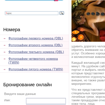
Номера
Фотографии первого номера (DBL)
Фотографии второго номера (DBL)
удивить дорогого чело
обратить внимание на
Фотографии третьего номера (DBL)
услуг. Особенно хорош
и великолепная живопи
Фотографии четвертого номера
(TWIN)
Каждый желающий сможе
минут. На удобном сай
Фотографии пятого номера (TWIN)
портал и выбрать необ
которые представляют
великолепно отдохнуть
внешне, но также разв
Бронирование онлайн
мероприятиях.
Что же представляют с
специальных программ
Введите ваши данные
лечебные грязи, морск
таким процедурам отно
Имя:
кожи тела, лица.