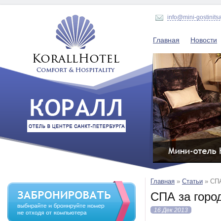
info@mini-gostinits
Главная
Новости
Главная
»
Статьи
»
СПА
СПА за горо
16 Дек 2013