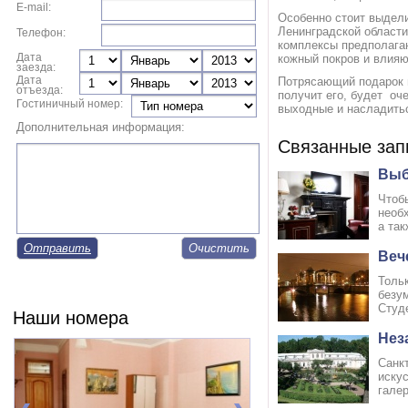
E-mail:
Особенно стоит выдели
Ленинградской области
Телефон:
комплексы предполагаю
Дата
кожный покров и влияю
заезда:
Дата
Потрясающий подарок в
отъезда:
получит его, будет оче
Гостиничный номер:
выходные и насладить
Дополнительная информация:
Связанные зап
Выб
Чтоб
необ
а так
Отправить
Веч
Толь
безу
Студ
Наши номера
Нез
Санк
иску
галер