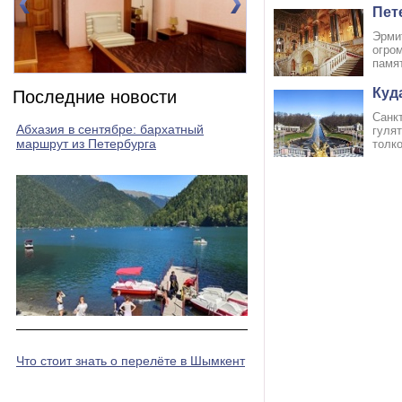
Пет
Эрмит
огро
памят
Номер 2(DBL)
Номер 3(DBL)
Куд
Последние новости
Сaнк
Абхазия в сентябре: бархатный
гулят
маршрут из Петербурга
толко
Что стоит знать о перелёте в Шымкент