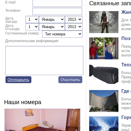
Связанные зап
E-mail:
Телефон:
Жан
Дата
Для 
заезда:
даже
Дата
всем
отъезда:
Гостиничный номер:
Поэ
Дополнительная информация:
Пере
если
выпо
Теп
Боль
Прек
Отправить
профе
Где
Больш
Наши номера
можн
парко
Гор
Украи
опыт