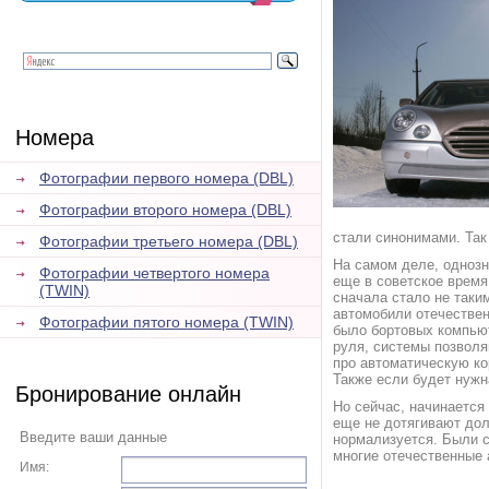
Номера
Фотографии первого номера (DBL)
Фотографии второго номера (DBL)
стали синонимами. Так
Фотографии третьего номера (DBL)
На самом деле, однозн
Фотографии четвертого номера
еще в советское время
(TWIN)
сначала стало не таким
автомобили отечественн
Фотографии пятого номера (TWIN)
было бортовых компьют
руля, системы позволя
про автоматическую ко
Также если будет нуж
Бронирование онлайн
Но сейчас, начинается
еще не дотягивают дол
Введите ваши данные
нормализуется. Были с
многие отечественные 
Имя: