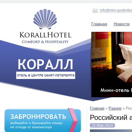
info@mini-gostinits
Главная
Новости
Главная
»
Разное
»
Рос
Российский 
11 Мар 2014