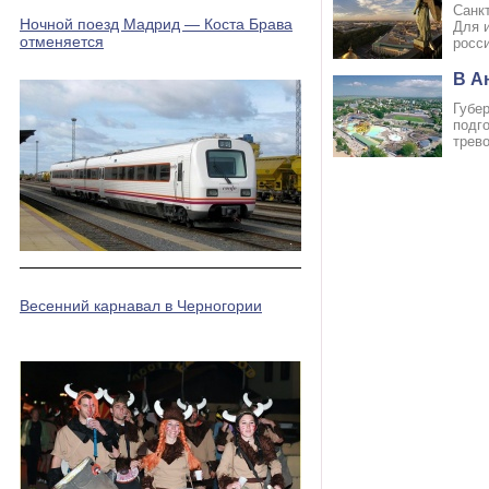
Санк
Ночной поезд Мадрид — Коста Брава
Для 
отменяется
росс
В А
Губе
подго
трев
Весенний карнавал в Черногории