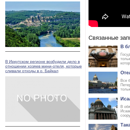
Связанные зап
В б
Госу
тольк
В Иркутском регионе возбудили дело в
котор
отношении хозяев мини-отеля, которые
сливали отходы в о. Байкал
Оте
Все 
Петер
тольк
Иса
В об
Исаа
соору
Так