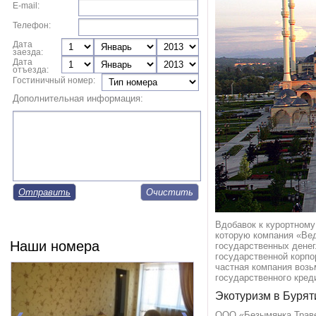
E-mail:
Телефон:
Дата
заезда:
Дата
отъезда:
Гостиничный номер:
Дополнительная информация:
Отправить
Вдобавок к курортному
которую компания «Вед
Наши номера
государственных денег
государственной корпо
частная компания возь
государственного кред
Экотуризм в Бурят
ООО «Безымянка Траве