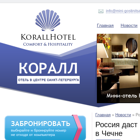
info@mini-gostinits
Главная
Новости
Главная
»
Новости
»
Ро
Россия даст
в Чечне