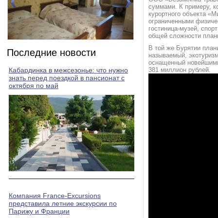
суммами. К примеру, к
курортного объекта «М
ограниченными физичес
гостиница-музей, спор
общей сложности плани
Номер 4(TWIN)
Номер 5(TWIN)
В той же Бурятии план
Последние новости
называемый, экотуризм
оснащенный новейшими
Кабардинка в межсезонье: что нужно
381 миллион рублей.
знать перед поездкой в пансионат с
октября по май
Компания France-Excursions
представила летние экскурсии по
Парижу и Франции