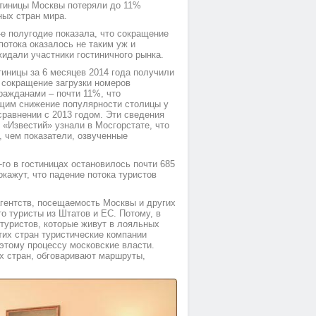
стиницы Москвы потеряли до 11%
ных стран мира.
-е полугодие показала, что сокращение
потока оказалось не таким уж и
жидали участники гостиничного рынка.
тиницы за 6 месяцев 2014 года получили
 сокращение загрузки номеров
ражданами – почти 11%, что
щим снижение популярности столицы у
сравнении с 2013 годом. Эти сведения
 «Известий» узнали в Мосгорстате, что
, чем показатели, озвученные
-го в гостиницах остановилось почти 685
кажут, что падение потока туристов
агентств, посещаемость Москвы и других
то туристы из Штатов и ЕС. Потому, в
туристов, которые живут в лояльных
тих стран туристические компании
этому процессу московские власти.
х стран, обговаривают маршруты,