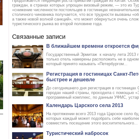
Продолжается тенденция роста прибытий граждан из Китая. Особ
граждан, в странах которых упрощен визовый режим, — это из Ту
«снижение численности постояльцев в гостиницах незначительное
столичного чиновника получается, что все трудности вызваны «о
а также новой волной санкций», что может обернуться очень сло
туристического рынка во второй половине года.
Номер 3(DBL)
Номер 4(TWIN)
Связанные записи
В ближайшем времени откроется ф
Государственный Эрмитаж к началу лета 2013 г
только отель намерены расположить не в одном 
который принято называть «Петербургом...
Регистрация в гостиницах Санкт-Пе
быстрее и дешевле
До сегодняшнего дня регистрация в гостиницах С
городах нашей страны, проходила с помощью «
программный комплекс, по данным УФМС, устаре
Календарь Царского села 2013
На протяжении всего 2013 года Царское село б
которых каждый может подобрать себе наиболе
совместить посещение этого восхитительного...
Туристический набросок