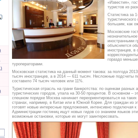
«Известия», го
туристов из раз
Статистика за 1
туристического 
большим, как о
Московские гос
незначительное
иностранными г
объясняется об
)
иностранцев, в 
корреспонденты
)
гораздо меньше
туроператорами.
)
Московская статистика на данный момент такова: за полгода 2013
тысяч иностранцев, а в 2014 — 611 тысяч. Несложные подсчеты по
составило 74 тысяч человек или 11%.
Туристическая отрасль на грани банкротства: по оценкам разных 
)
туристических городов, упала на 30-50 процентов. В основном – э
спешном порядке Москва начинает переориентироваться на таких 
странах, например, в Китае или в Южной Корее. Для граждан из э
готовят новые интересные предложения, интенсивно подключая к 
Администрации гостиниц ищут новых гидов со знанием языков эти
возможные остановки, которые их могут заинтересовать.