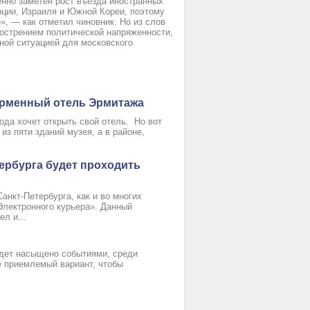
енно заметен рост въезда иностранных
рции, Израиля и Южной Кореи, поэтому
», — как отметил чиновник. Но из слов
бострением политической напряженности,
жной ситуацией для московского
Номер 5(TWIN)
Номер 1(DBL)
ирменный отель Эрмитажа
ода хочет открыть свой отель. Но вот
из пяти зданий музея, а в районе,
тербурга будет проходить
анкт-Петербурга, как и во многих
Электронного курьера». Данный
л и...
удет насыщено событиями, среди
е приемлемый вариант, чтобы