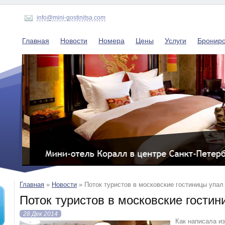
info@mini-gostinitsa.com
Главная
Новости
Номера
Цены
Услуги
Бронир
Главная
»
Новости
»
Поток туристов в московские гостиницы упал
Поток туристов в московские гостин
28 Дек 2014
Как написала из