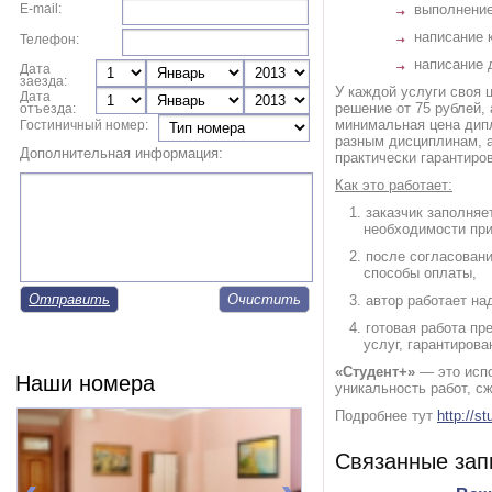
E-mail:
выполнение
написание 
Телефон:
написание 
Дата
заезда:
У каждой услуги своя ц
Дата
решение от 75 рублей, 
отъезда:
минимальная цена дипл
Гостиничный номер:
разным дисциплинам, а 
Дополнительная информация:
практически гарантиро
Как это работает:
заказчик заполняе
необходимости при
после согласовани
способы оплаты,
Отправить
автор работает на
готовая работа пр
услуг, гарантиров
«Студент+»
— это испо
Наши номера
уникальность работ, сж
Подробнее тут
http://st
Связанные зап