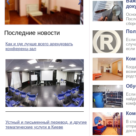
Важ
док
Осно
Посл
сборн
Номер 2(DBL)
Номер 3(DBL)
Пол
Последние новости
Если
Как и где лучше всего арендовать
случ
конференц-зал
если 
Ком
Когда
возни
родс
Обу
Если 
найд
комфо
Ком
В ст
Устный и письменный перевод, и другие
отпр
тематические услуги в Киеве
досто