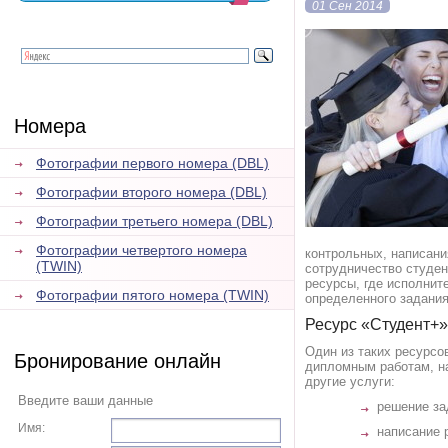
01 Сен 2014
Номера
Фотографии первого номера (DBL)
Фотографии второго номера (DBL)
Фотографии третьего номера (DBL)
Фотографии четвертого номера
контрольных, написани
(TWIN)
сотрудничество студен
ресурсы, где исполнит
Фотографии пятого номера (TWIN)
определенного задания
Ресурс «Студент+»
Один из таких ресурсо
Бронирование онлайн
дипломным работам, на
другие услуги:
Введите ваши данные
решение за
Имя:
написание 