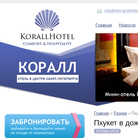
info@mini-gostinits
Главная
Новости
Главная
»
Разное
»
Пху
Пхукет в дож
03 Июн 2014