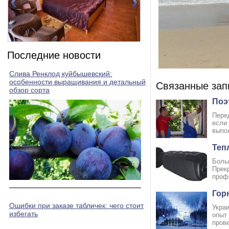
Номер 2(DBL)
Номер 3(DBL)
Последние новости
Слива Ренклод куйбышевский:
особенности выращивания и детальный
Связанные зап
обзор сорта
Поэ
Пере
если
выпо
Теп
Боль
Прек
профе
Гор
Ошибки при заказе табличек: чего стоит
Украи
избегать
опыт
пров