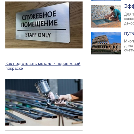
Эфф
Для 
экскл
декор
пут
Мног
дела
счету
Как подготовить металл к порошковой
покраске