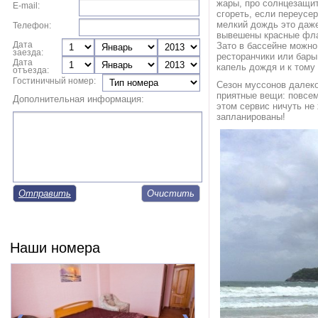
жары, про солнцезащит
E-mail:
сгореть, если переусе
мелкий дождь это даже
Телефон:
вывешены красные флаги
Дата
Зато в бассейне можно
заезда:
ресторанчики или бары
Дата
капель дождя и к тому
отъезда:
Гостиничный номер:
Сезон муссонов далеко
приятные вещи: повсем
Дополнительная информация:
этом сервис ничуть не
запланированы!
Отправить
Наши номера