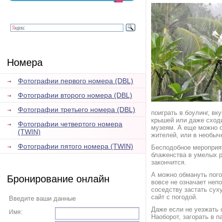
Номера
Фотографии первого номера (DBL)
Фотографии второго номера (DBL)
Фотографии третьего номера (DBL)
поиграть в боулинг, вк
крышей или даже сход
Фотографии четвертого номера
музеям. А еще можно о
(TWIN)
жителей, или в необыч
Фотографии пятого номера (TWIN)
Бесподобное мероприят
блаженства в умелых р
закончится.
А можно обмануть пого
Бронирование онлайн
вовсе не означает непо
соседству застать сух
сайт с погодой.
Введите ваши данные
Даже если не уезжать 
Имя:
Наоборот, загорать в 