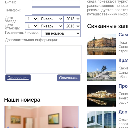
сюда приезжают турист
E-mail:
расположенном непосре
рекомендуется посети
Телефон:
путешественнику инфо
Дата
заезда:
Связанные зап
Дата
отъезда:
Гостиничный номер:
Сам
Дополнительная информация:
Пока
Санкт
строи
Кра
Каки
Санк
образ
Отправить
Про
Санкт
ежего
Наши номера
расск
Дво
Окол
спор