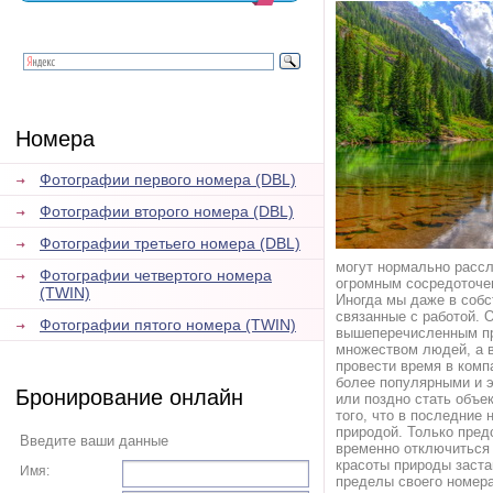
Номера
Фотографии первого номера (DBL)
Фотографии второго номера (DBL)
Фотографии третьего номера (DBL)
могут нормально рассл
Фотографии четвертого номера
огромным сосредоточен
(TWIN)
Иногда мы даже в собс
связанные с работой. 
Фотографии пятого номера (TWIN)
вышеперечисленным при
множеством людей, а в
провести время в комп
более популярными и э
Бронирование онлайн
или поздно стать объе
того, что в последние 
природой. Только пред
Введите ваши данные
временно отключиться 
красоты природы заста
Имя:
пределы своего номера