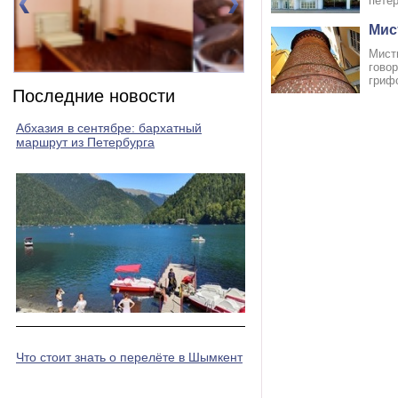
петер
Мис
Мисти
гово
Номер 2(DBL)
Номер 3(DBL)
грифо
Последние новости
Абхазия в сентябре: бархатный
маршрут из Петербурга
Что стоит знать о перелёте в Шымкент