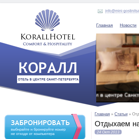
info@mini-gostinits
Главная
Новости
Главная
»
Статьи
»
Отд
Отдыхаем на
24 Окт 2013