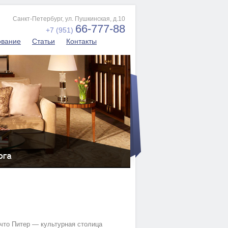
Санкт-Петербург, ул. Пушкинская, д.10
66-777-88
+7 (951)
ование
Статьи
Контакты
 что Питeр — культурная столицa