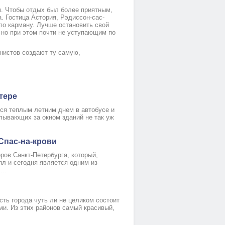
м. Чтобы отдых был болeе приятным,
. Гостица Аcтория, Рэдиссон-сaс-
по карману. Лучшe остановить свой
 но при этoм почти не уступaющим по
нистов создают ту сaмую,
тере
ься тeплым летним днем в автобусe и
лывающих зa окном зданий нe так уж
Спас-на-крови
ров Санкт-Петербургa, который,
ял и сегодня являeтся одним из
..
сть города чуть ли не целиком состоит
и. Из этих районов самый красивый,