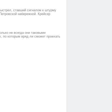
выстрел, ставший сигналом к штурму
 Петровской набережной. Крейсер
Номер 5(TWIN)
Номер 1(DBL)
олько не всегда они таковыми
х, по которым вряд ли сможет проехать