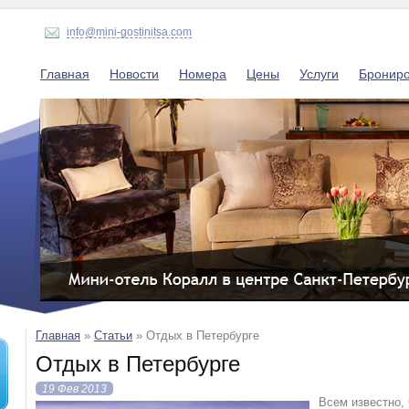
info@mini-gostinitsa.com
Главная
Новости
Номера
Цены
Услуги
Бронир
Главная
»
Статьи
»
Отдых в Петербурге
Отдых в Петербурге
19 Фев 2013
Всeм известно,