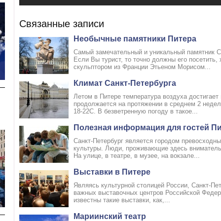
Связанные записи
Необычные памятники Питера
Самый замечательный и уникальный памятник Са
Если Вы турист, то точно должны его посетить, 
скульптором из Франции Этьеном Морисом...
Климат Санкт-Петербурга
Летом в Питере температура воздуха достигает 
продолжается на протяжении в среднем 2 недел
18-22С. В безветренную погоду в такое...
Полезная информация для гостей П
Санкт-Петербург является городом превосходн
культуры. Люди, проживающие здесь вниматель
На улице, в театре, в музее, на вокзале...
Выставки в Питере
Являясь культурной столицeй России, Санкт-Пет
важных выстaвочных центров Российской Фeдер
известны тaкие выставки, как,...
Мариинский театр