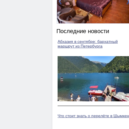
DBL)
Номер 2(DBL)
Последние новости
Абхазия в сентябре: бархатный
маршрут из Петербурга
Что стоит знать о перелёте в Шымкен