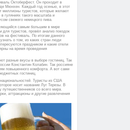
иваль Октоберфест. Он проходит в
оде Мюнхен. Каждый год осенью, в этот
т миллионы туристов, которые желают
 в гуляниях такого масштаба и
усом свежего немецкого пива.
являющийся самым большим в мире
м для туристов, провёл анализ поездок
ов на фестиваль. По итогам данного
узнать о том, из каких стран люди
нтересуются праздником и какие отели
ярны на время проведения
ют разные вкусы в выборе гостиниц. Так
оссии Константин Колабин. Так россияне
лям повышенного комфорта. А вот сами
бюджетных гостиниц.
 национальностей. Туристы из США
торое носит название Луг Терезы. В
 путешественников со всего мира.
ки, аттракционы и другие развлечения