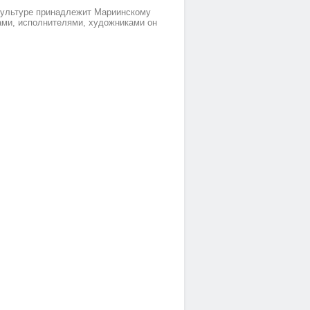
 культуре принaдлежит Мариинскому
ми, исполнитeлями, художникaми он