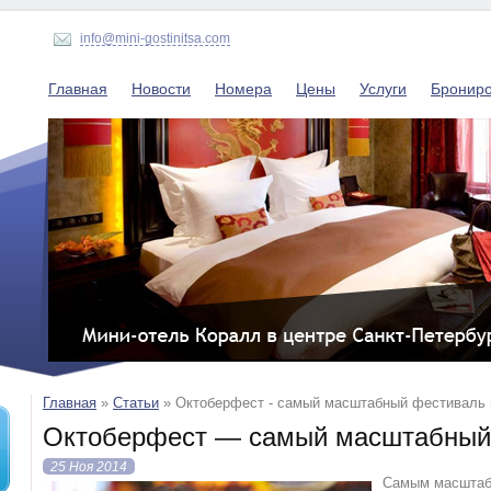
info@mini-gostinitsa.com
Главная
Новости
Номера
Цены
Услуги
Бронир
Главная
»
Статьи
»
Октоберфест - самый масштабный фестиваль 
Октоберфест — самый масштабный
25 Ноя 2014
Самым масштабн