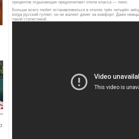
процентов отдыхающих предпочитают отели класса — люкс.
Больше всего любят останавливаться в отелях трёх четырёх звёз
когда русский гуляет, он не жалеет денег на комфорт. Даже немц
такой статистикой.
Номер 3(DBL)
Номер 4(TWIN)
т