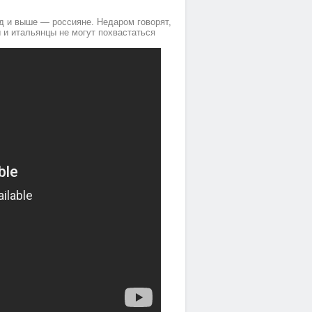
д и выше — россияне. Недаром говорят,
ы и итальянцы не могут похвастаться
Номер 5(TWIN)
Номер 1(DBL)