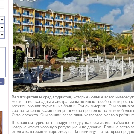
Великобританцы среди туристов, которые больше всего интересу
место, а вот канадцы и австралийцы не имеют особого интереса к
россиян обошли туристы из Азии и Южной Америки. Они занимают
соответственно. Сами немцы также не проявляют слишком большо
Октоберфеста. Они заняли всего лишь четвёртое место в рейтинг
В основном туристы, планируя поездку на фестиваль, выбирают г
которые имеют хорошую репутацию и не дорогие. Больше всего г
отелях категории четыре звезды. За ними идут те, которые предп