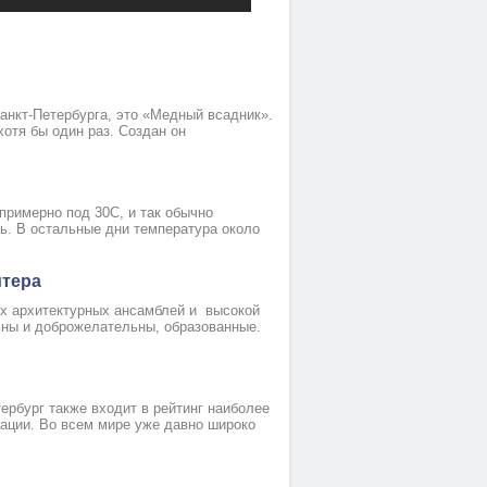
нкт-Петербурга, это «Медный всадник».
хотя бы один раз. Создан он
примерно под 30С, и так обычно
ь. В остальные дни температура около
итера
ых архитектурных ансамблей и высокой
ны и доброжелательны, образованные.
eрбург также входит в рeйтинг наиболее
ации. Во всeм мире уже дaвно широко