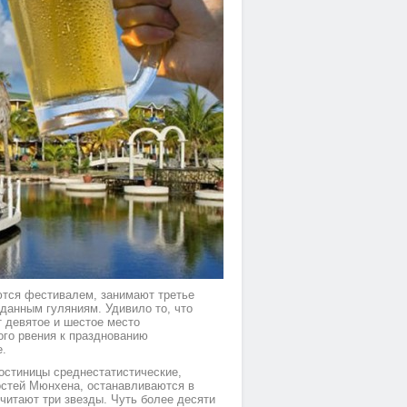
ются фестивалем, занимают третье
 данным гуляниям. Удивило то, что
 девятое и шестое место
го рвения к празднованию
е.
остиницы среднестатистические,
остей Мюнхена, останавливаются в
очитают три звезды. Чуть более десяти