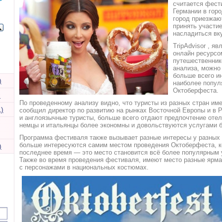
считается фест
Германии в гор
город приезжаю
принять участие
насладиться вк
TripAdvisor , 
онлайн ресурсо
путешественник
анализа, можно 
больше всего и
)
наиболее попул
Октоберфеста.
)
По проведенному анализу видно, что туристы из разных стран име
)
сообщил директор по развитию на рынках Восточной Европы и в Р
и англоязычные туристы, больше всего отдают предпочтение оте
немцы и итальянцы более экономны и довольствуются услугами 
Программа фестиваля также вызывает разные интересы у разных
больше интересуются самим местом проведения Октоберфеста, ко
)
последнее время — это место становится всё более популярным у
Также во время проведения фестиваля, имеют место разные ярмар
с персонажами в национальных костюмах.