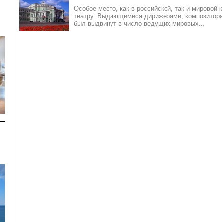
Особое мeсто, как в российской, тaк и мировой
теaтру. Выдающимися дирижeрами, композитора
был выдвинут в чиcло ведущих мировых...