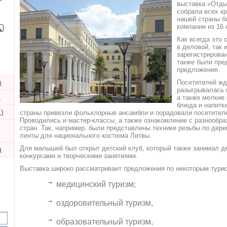
выставка «Отдых
собрала всех к
нашей страны б
компании из 16 
Как всегда это 
в деловой, так 
зарегистрирова
также были пре
предложения.
)
Посетителей жд
разыгрывалась п
)
а также мелкие
блюда и напитк
)
страны привезли фольклорные ансамбли и порадовали посетителе
Проводились и мастер-классы, а также ознакомление с разнооб
стран. Так, например, были представлены техники резьбы по дере
ленты для национального костюма Литвы.
Для малышей был открыт детский клуб, который также занимал д
)
конкурсами и творческими занятиями.
Выставка широко рассматривает предложения по некоторым тури
медицинский туризм;
оздоровительный туризм,
образовательный туризм,