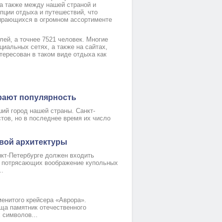
а также между нашей страной и
ции отдыха и путешествий, что
бирающихся в огромном ассортименте
лей, а точнее 7521 человек. Многие
Номер 5(TWIN)
Номер 1(DBL)
иальных сетях, а также на сайтах,
тересован в таком виде отдыха как
рают популярность
ий город нашей страны. Санкт-
стов, но в последнее время их число
вой архитектуры
кт-Петербурге должен входить
ых потрясающих воображение купольных
..
енитого крейсера «Аврора».
ща памятник отечественного
 символов...