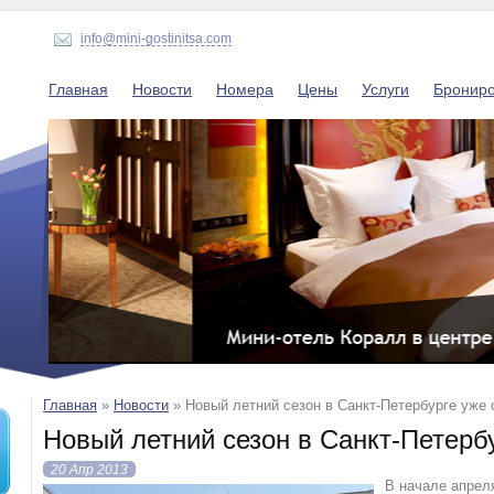
info@mini-gostinitsa.com
Главная
Новости
Номера
Цены
Услуги
Бронир
Главная
»
Новости
»
Новый летний сезон в Санкт-Петербурге уже 
Новый летний сезон в Санкт-Петерб
20 Апр 2013
В начале апрел