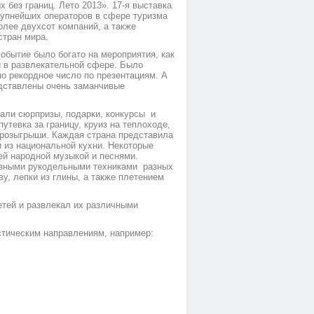
 без границ. Лето 2013». 17-я выставка
рупнейших операторов в сфере туризма
олее двухсот компаний, а также
стран мира.
событие было богато на мероприятия, как
и в развлекательной сфере. Было
но рекордное число по презентациям. А
дставлены очень заманчивые
али сюрпризы, подарки, конкурсы и
утевка за границу, круиз на теплоходе,
 розыгрыши. Каждая страна представила
и из национальной кухни. Некоторые
й народной музыкой и песнями.
разными рукодельными техниками разных
ву, лепки из глины, а также плетением
етей и развлекал их различными
стическим направлениям, например: