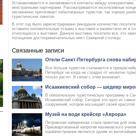
Устанавливаются и налаживаются контакты между конкурентами, 
иностранными партнерами. Рассматриваются эксклюзивные концеп
несомненно притягивает избалованных туристов, так хорошо раз
туристических пакетов.
В этот год было зарегистрировано рекордное количество посетите
Номер 3(DBL)
Номер 4(TWIN)
оставили положительные отзывы о выставке и разместили их в соц
относящихся к выставке. Данную выставку посетили все, кто заин
посещение достопримечательных мест Северной столицы.
Связанные записи
Отели Санкт-Петербурга снова наби
Все больше туристов съезжаются в прекраснейш
Петербург ни когда не страдал от нехватки тури
только растет. В связи с этим возникает...
Исаакиевский собор — шедевр миро
В обязательную туристическую программу в Сан
Исаакиевский собор. Сегодня это одно из сам
сооружений, которое восхищает своей красотой.
Музей на воде крейсер «Аврора»
Петровская набережная стала приютом для знам
Пришвартованный напротив нахимовского учили
кораблестроения является одним из величайших