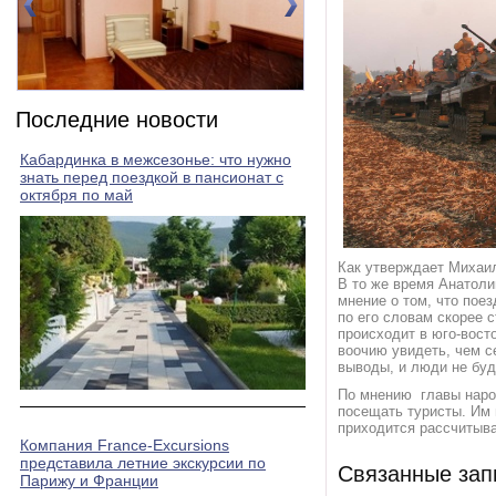
Номер 2(DBL)
Ном
Последние новости
Кабардинка в межсезонье: что нужно
знать перед поездкой в пансионат с
октября по май
Как утверждает Михаил
В то же время Анатол
мнение о том, что пое
по его словам скорее 
происходит в юго-вост
воочию увидеть, чем се
выводы, и люди не буд
По мнению главы народ
посещать туристы. Им 
приходится рассчитыва
Компания France-Excursions
представила летние экскурсии по
Связанные зап
Парижу и Франции