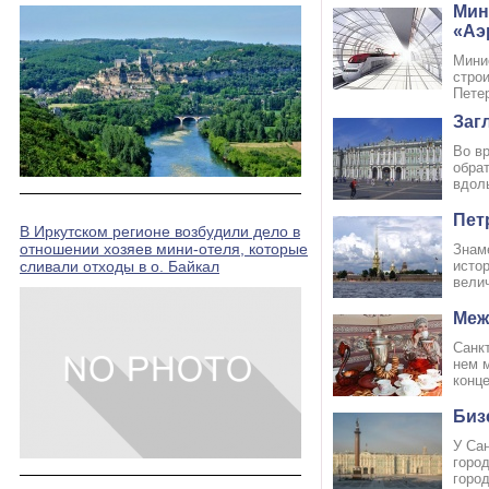
Мин
«Аэ
Мини
стро
Петер
Заг
Во в
обрат
вдол
Пет
В Иркутском регионе возбудили дело в
отношении хозяев мини-отеля, которые
Знам
сливали отходы в о. Байкал
исто
велич
Меж
Санкт
нем 
конце
Биз
У Сан
горо
город