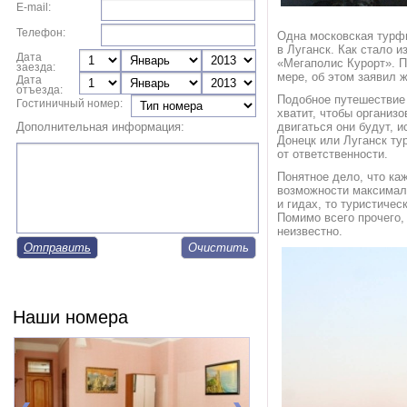
E-mail:
Телефон:
Одна московская турфи
в Луганск. Как стало 
Дата
«Мегаполис Курорт». П
заезда:
мере, об этом заявил
Дата
отъезда:
Подобное путешествие 
Гостиничный номер:
хватит, чтобы организ
Дополнительная информация:
двигаться они будут, 
Донецк или Луганск ту
от ответственности.
Понятное дело, что ка
возможности максималь
и гидах, то туристиче
Помимо всего прочего,
неизвестно.
Отправить
Наши номера