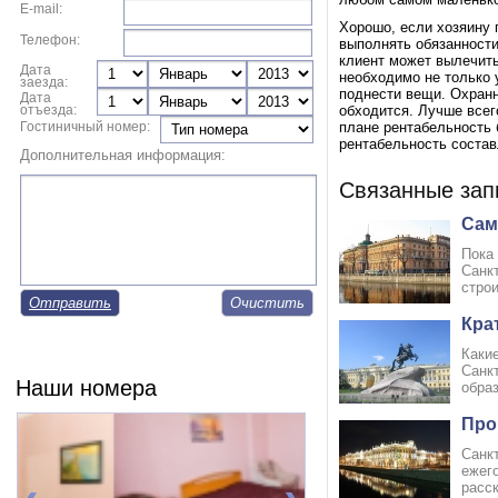
E-mail:
Хорошо, если хозяину 
Телефон:
выполнять обязанности
клиент может вылечить 
Дата
необходимо не только 
заезда:
поднести вещи. Охранн
Дата
отъезда:
обходится. Лучше всег
Гостиничный номер:
плане рентабельность 
рентабельность состав
Дополнительная информация:
Связанные зап
Сам
Пока
Санкт
строи
Отправить
Кра
Каки
Санк
Наши номера
образ
Про
Санкт
ежего
расск