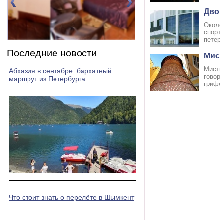
Дво
Окол
спор
петер
Номер 2(DBL)
Номер 3(DBL)
Последние новости
Мис
Мисти
Абхазия в сентябре: бархатный
гово
маршрут из Петербурга
грифо
Что стоит знать о перелёте в Шымкент