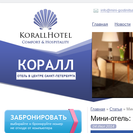
info@mini-gostinits
Главная
Новости
Главная
»
Статьи
»
Мин
Мини-отель:
04 Июл 2014