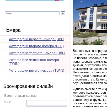
Номера
Фотографии первого номера (DBL)
Фотографии второго номера (DBL)
Всё это нужно определи
Фотографии третьего номера (DBL)
отправляться к архите
не просто название, э
Фотографии четвертого номера
использовать самые до
(TWIN)
дизайн, обустроить по
о высоком качестве об
Фотографии пятого номера (TWIN)
Персонала гостиницы з
этого даже в самом ма
строительства. Кухня 
осуществляться при го
Бронирование онлайн
Однако вместе с тем к
желаете пользоваться 
Введите ваши данные
пользоваться плохо за
сантехнику и трубы, кс
Имя:
поставить хорошие окн
любом самом маленьком