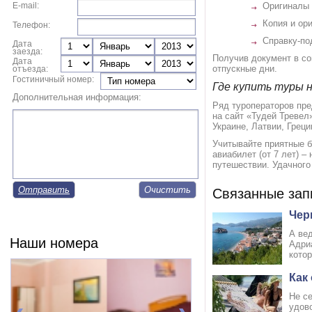
E-mail:
Оригиналы 
Копия и ор
Телефон:
Справку-по
Дата
заезда:
Получив документ в со
Дата
отпускные дни.
отъезда:
Гостиничный номер:
Где купить туры 
Дополнительная информация:
Ряд туроператоров пре
на сайт «Тудей Тревел
Украине, Латвии, Греци
Учитывайте приятные б
авиабилет (от 7 лет) 
путешествии. Удачного
Отправить
Связанные зап
Чер
А ве
Наши номера
Адри
котор
Как
Не с
удово