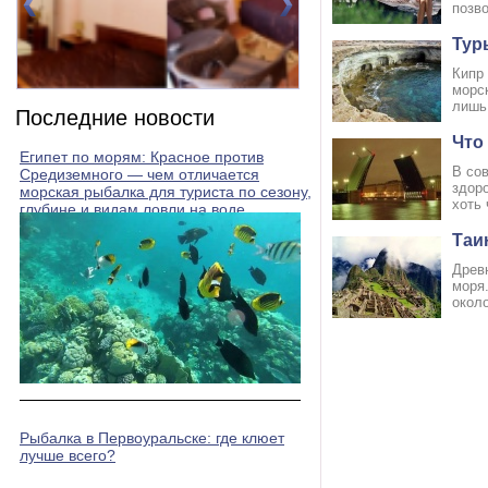
позво
Тур
Кипр
морс
Номер 2(DBL)
Номер 3(DBL)
лишь 
Последние новости
Что
Египет по морям: Красное против
В сов
Средиземного — чем отличается
здоро
морская рыбалка для туриста по сезону,
хоть 
глубине и видам ловли на воде
Таи
Древ
моря
около
Рыбалка в Первоуральске: где клюет
лучше всего?