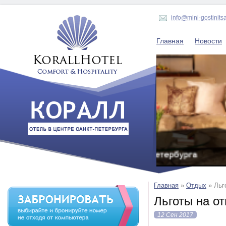
info@mini-gostinits
Главная
Новости
Главная
»
Отдых
»
Льг
Льготы на о
12 Сен 2017