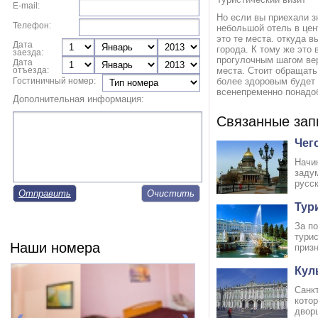
E-mail:
Но если вы приехали з
Телефон:
небольшой отель в цен
это те места. откуда 
Дата
города. К тому же это
заезда:
прогулочным шагом вер
Дата
отъезда:
места. Стоит обращат
Гостиничный номер:
более здоровым будет 
всенепременно понадо
Дополнительная информация:
Связанные зап
Чег
Начи
заду
русс
Отправить
Тур
За п
турис
Наши номера
призн
Кул
Санк
кото
двор