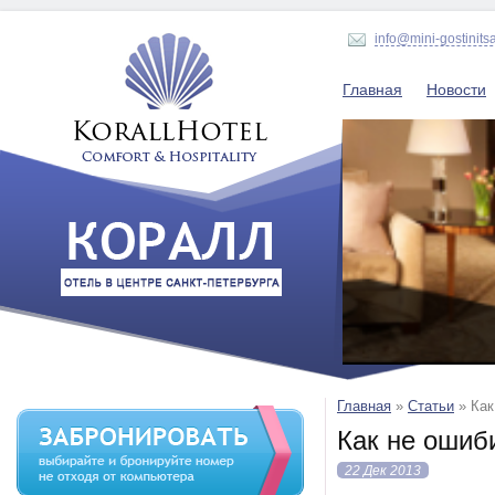
info@mini-gostinits
Главная
Новости
Главная
»
Статьи
»
Как
Как не ошиб
22 Дек 2013