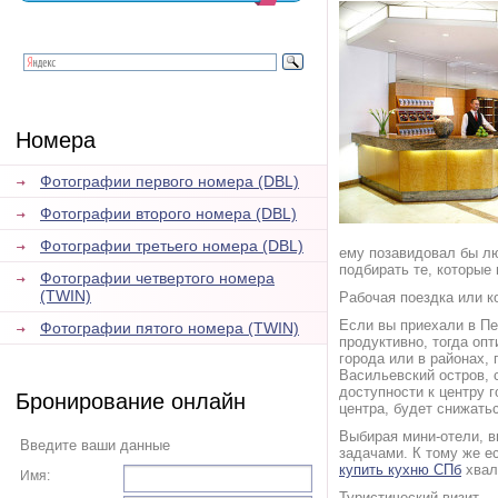
Номера
Фотографии первого номера (DBL)
Фотографии второго номера (DBL)
Фотографии третьего номера (DBL)
ему позавидовал бы 
подбирать те, которые
Фотографии четвертого номера
(TWIN)
Рабочая поездка или 
Если вы приехали в Пе
Фотографии пятого номера (TWIN)
продуктивно, тогда оп
города или в районах,
Васильевский остров, 
доступности к центру 
Бронирование онлайн
центра, будет снижать
Выбирая мини-отели, 
Введите ваши данные
задачами. К тому же е
купить кухню СПб
хваля
Имя:
Туристический визит