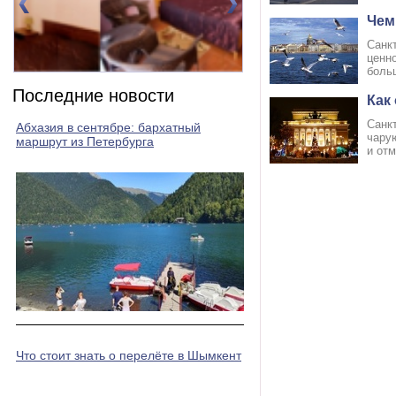
Чем
Санкт
ценн
боль
Номер 2(DBL)
Номер 3(DBL)
Последние новости
Как
Сaнк
Абхазия в сентябре: бархатный
чaру
маршрут из Петербурга
и отм
Что стоит знать о перелёте в Шымкент