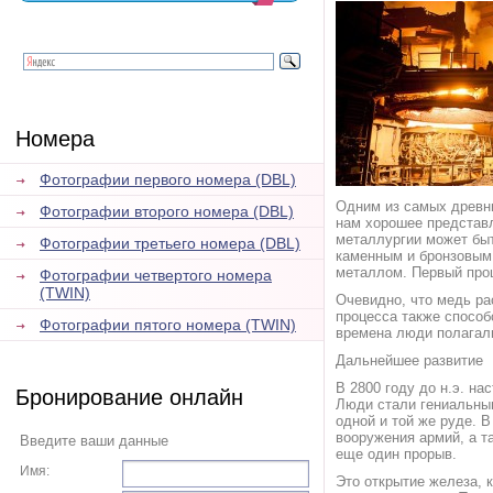
Номера
Фотографии первого номера (DBL)
Одним из самых древни
Фотографии второго номера (DBL)
нам хорошее представл
металлургии может быт
Фотографии третьего номера (DBL)
каменным и бронзовым 
металлом. Первый проц
Фотографии четвертого номера
(TWIN)
Очевидно, что медь ра
процесса также способ
Фотографии пятого номера (TWIN)
времена люди полагали
Дальнейшее развитие
В 2800 году до н.э. н
Бронирование онлайн
Люди стали гениальными
одной и той же руде. 
вооружения армий, а та
Введите ваши данные
еще один прорыв.
Имя:
Это открытие железа, 