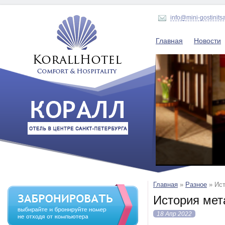
info@mini-gostinits
Главная
Новости
Главная
»
Разное
»
Ист
История мет
18 Апр 2022