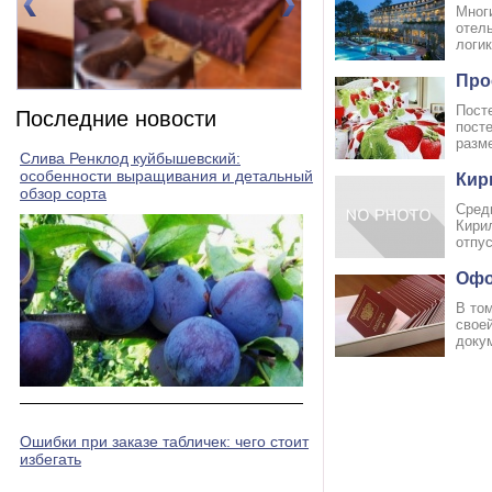
Многи
отель
логик
Про
Номер 2(DBL)
Номер 3(DBL)
Пост
Последние новости
пост
разм
Слива Ренклод куйбышевский:
особенности выращивания и детальный
Кир
обзор сорта
Сред
Кири
отпус
Офо
В том
своей
докум
Ошибки при заказе табличек: чего стоит
избегать