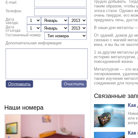
трудно добывать. Тогд
E-mail:
таким образом, чтобы 
эпоха стали. Однако ж
Телефон:
очень твердое, его мож
Дата
придумать печь, доста
заезда:
Дата
В наши дни металлы —
отъезда:
Гостиничный номер:
От зданий, домов до м
связано с магией мета
Дополнительная информация:
века, и вы бы не захот
1 за другим металлы р
историю металлургии,
повседневной жизни.
Металлургия — это иск
легированием, удалени
также изучение металл
соединения для получе
Отправить
Связанные зап
Как
Наши номера
Ново
или к
вопро
Как