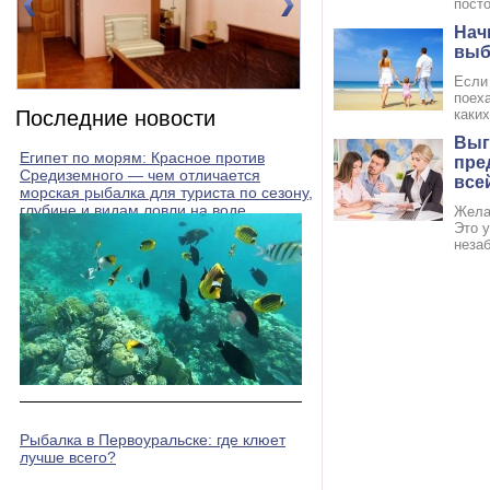
посто
Нач
выб
Если
Номер 2(DBL)
Номер 3(DBL)
поеха
Последние новости
каких
Выг
Египет по морям: Красное против
пре
Средиземного — чем отличается
все
морская рыбалка для туриста по сезону,
глубине и видам ловли на воде
Жела
Это 
неза
Рыбалка в Первоуральске: где клюет
лучше всего?