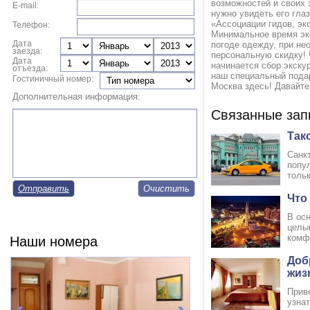
возможностей и своих 
E-mail:
нужно увидеть его гла
«Ассоциации гидов, эк
Телефон:
Минимальное время эк
Дата
погоде одежду, при не
заезда:
персональную скидку! 
Дата
начинается сбор экску
отъезда:
наш специальный пода
Гостиничный номер:
Москва здесь! Давайте
Дополнительная информация:
Связанные зап
Так
Санк
попу
тольк
Отправить
Что
В осн
целы
комф
Наши номера
Доб
жиз
Прив
узна