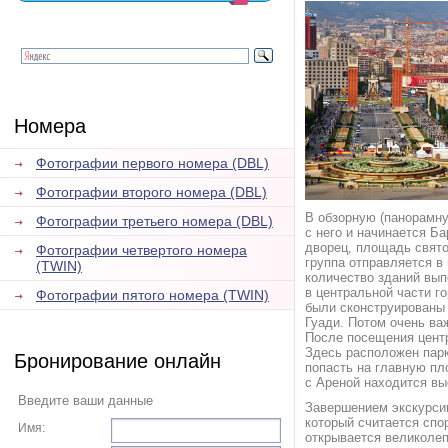
Номера
Фотографии первого номера (DBL)
Фотографии второго номера (DBL)
В обзорную (панорамну
Фотографии третьего номера (DBL)
с него и начинается Б
дворец, площадь свято
Фотографии четвертого номера
группа отправляется 
(TWIN)
количество зданий вып
в центральной части г
Фотографии пятого номера (TWIN)
были сконструированы
Гуади. Потом очень ва
После посещения центр
Здесь расположен парк
Бронирование онлайн
попасть на главную п
с Ареной находится вы
Введите ваши данные
Завершением экскурсии
который считается спо
Имя:
открывается великолеп