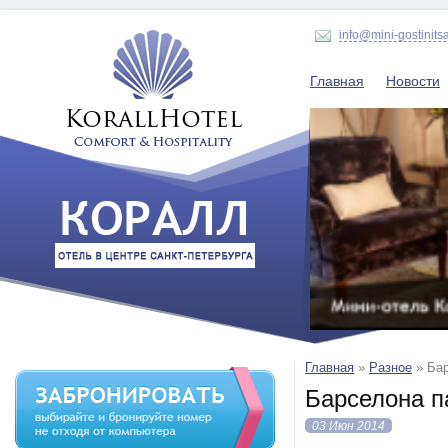
info@mini-gostinits
Главная
Новости
Главная
»
Разное
»
Ба
Барселона п
03 Июн 2014