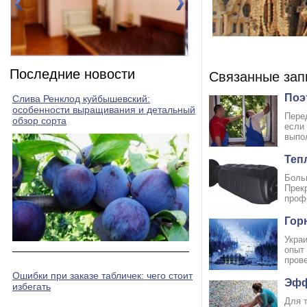
Номер 2(DBL)
Номер 3(DBL)
Последние новости
Связанные зап
Поэ
Слива Ренклод куйбышевский:
особенности выращивания и детальный
Пере
обзор сорта
если
выпо
Теп
Боль
Прек
профе
Гор
Украи
опыт
пров
Ошибки при заказе табличек: чего стоит
Эфф
избегать
Для 