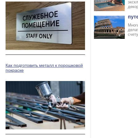
экскл
декор
пут
Мног
дела
счету
Как подготовить металл к порошковой
покраске